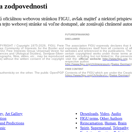
sa zodpovednosti
 oficiálnou webovou stránkou FIGU, avšak majiteľ a niektorí prispie
a tejto webovej stránke sú voľne dostupné, ale zostávajú chránené au
FUTUREOFMANKIND
DISCLAIMER
OPYRIGHT / Copyright 1975-2026, FIGU, Freie
The association FIGU expressly declares that it
ee Community of Interests for the Border and
expressly distances itself from all contents of
IGU, Free Interests Group Universal) Verein für
websites and referenced in the publications. Th
ences and Ufological Studies), Semjase-Silver-
certain
copyrighted works under those terms an
tographs, films, slides, etc., may be reproduced
website, including but not limited to; the presenta
s) without the written consent of the copyright
-visit the
official website
http://www.figu.org
for
respective author.
http://www.figu.org/ch/impressum (Swiss German)
FREE CONTENT
 authenticity on the other. The public OpenPGP
Contents of the FIGU which are under the Creati
https://www.figu.org/ch/index/cc (Swiss German)
ry
,
Art Gallery
Downloads
,
Video
,
Audio
tion
FIGU terms
,
Other Authors
and Predictions
Reincarnation
,
Human
,
Brain
usic
Spirit
,
Supernatural
,
Telepathy