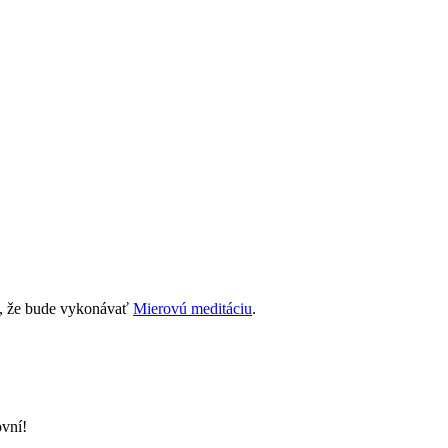
m, že bude vykonávať
Mierovú meditáciu
.
ovní!