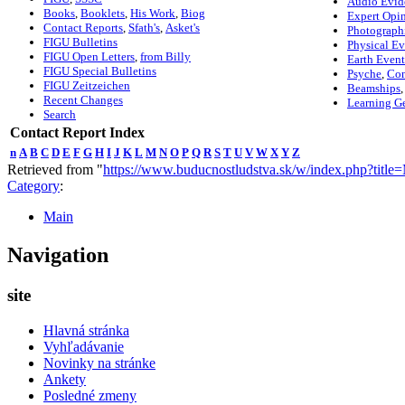
Audio Evid
Books
,
Booklets
,
His Work
,
Biog
Expert Opi
Contact Reports
,
Sfath's
,
Asket's
Photograph
FIGU Bulletins
Physical E
FIGU Open Letters
,
from Billy
Earth Event
FIGU Special Bulletins
Psyche
,
Con
FIGU Zeitzeichen
Beamships
Recent Changes
Learning G
Search
Contact Report Index
n
A
B
C
D
E
F
G
H
I
J
K
L
M
N
O
P
Q
R
S
T
U
V
W
X
Y
Z
Retrieved from "
https://www.buducnostludstva.sk/w/index.php?tit
Category
:
Main
Navigation
site
Hlavná stránka
Vyhľadávanie
Novinky na stránke
Ankety
Posledné zmeny