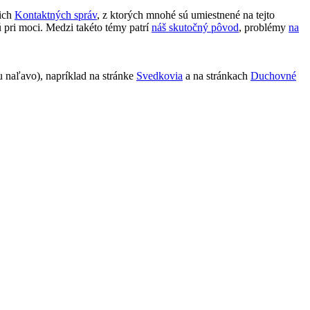
 ich
Kontaktných správ
, z ktorých mnohé sú umiestnené na tejto
ú pri moci. Medzi takéto témy patrí
náš skutočný pôvod
, problémy
na
 naľavo), napríklad na stránke
Svedkovia
a na stránkach
Duchovné