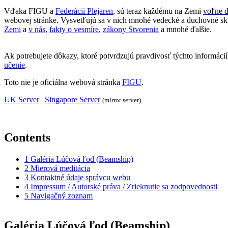
Vďaka FIGU a
Federácii Plejaren
, sú teraz každému na Zemi
voľne 
webovej stránke. Vysvetľujú sa v nich mnohé vedecké a duchovné skuto
Zemi
a
v nás
,
fakty o vesmíre
,
zákony Stvorenia
a mnohé ďalšie.
Ak potrebujete dôkazy, ktoré potvrdzujú pravdivosť týchto informácií
učenie
.
Toto nie je oficiálna webová stránka
FIGU
.
UK Server
|
Singapore Server
(mirror server)
Contents
1
Galéria Lúčová ľod (Beamship)
2
Mierová meditácia
3
Kontaktné údaje správcu webu
4
Impressum / Autorské práva / Zrieknutie sa zodpovednosti
5
Navigačný zoznam
Galéria Lúčová ľod (Beamship)