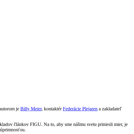
 autorom je
Billy Meier
, kontaktér
Federácie Plejaren
a zakladateľ
ladov článkov FIGU. Na to, aby sme nášmu svetu priniesli mier, je
s úprimnosťou.