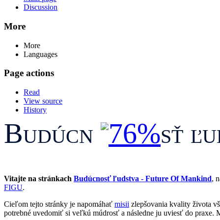
Discussion
More
More
Languages
Page actions
Read
View source
History
Budúcn
sť ľu
Vitajte na stránkach
Budúcnosť ľudstva - Future Of Mankind
, 
FIGU
.
Cieľom tejto stránky je napomáhať
misii
zlepšovania kvality života 
potrebné uvedomiť si veľkú múdrosť a následne ju uviesť do praxe. 