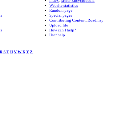
Index
,
Meier Encyclopedia
Website statistics
Random page
is
Special pages
Contributing Content
,
Roadmap
Upload file
cs
How can I help?
User help
R
S
T
U
V
W
X
Y
Z