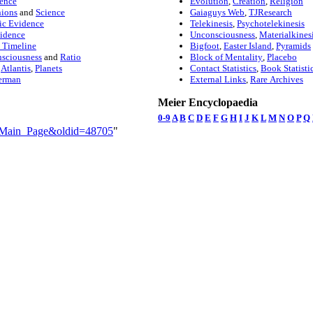
ence
Evolution
,
Creation
,
Religion
nions
and
Science
Gaiaguys Web
,
TJResearch
ic Evidence
Telekinesis
,
Psychotelekinesis
vidence
Unconsciousness
,
Materialkines
 Timeline
Bigfoot
,
Easter Island
,
Pyramids
sciousness
and
Ratio
Block of Mentality
,
Placebo
,
Atlantis
,
Planets
Contact Statistics
,
Book Statisti
erman
External Links
,
Rare Archives
Meier Encyclopaedia
0-9
A
B
C
D
E
F
G
H
I
J
K
L
M
N
O
P
Q
le=Main_Page&oldid=48705
"