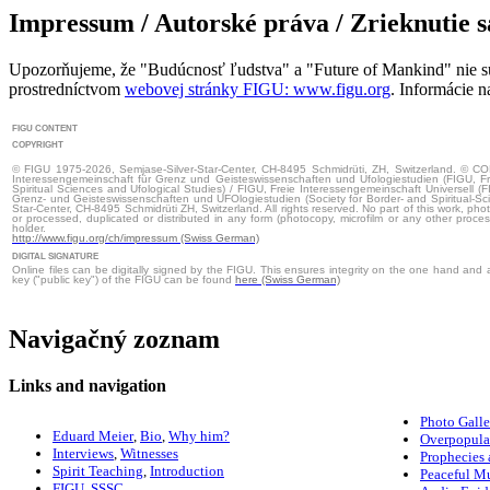
Impressum / Autorské práva / Zrieknutie 
Upozorňujeme, že "Budúcnosť ľudstva" a "Future of Mankind" nie sú
prostredníctvom
webovej stránky FIGU: www.figu.org
. Informácie n
FIGU CONTENT
COPYRIGHT
© FIGU 1975-2026, Semjase-Silver-Star-Center, CH-8495 Schmidrüti, ZH, Switzerland. © C
Interessengemeinschaft für Grenz und Geisteswissenschaften und Ufologiestudien (FIGU, Fr
Spiritual Sciences and Ufological Studies) / FIGU, Freie Interessengemeinschaft Universell (F
Grenz- und Geisteswissenschaften und UFOlogiestudien (Society for Border- and Spiritual-Sci
Star-Center, CH-8495 Schmidrüti ZH, Switzerland. All rights reserved. No part of this work, pho
or processed, duplicated or distributed in any form (photocopy, microfilm or any other proces
holder.
http://www.figu.org/ch/impressum (Swiss German)
DIGITAL SIGNATURE
Online files can be digitally signed by the FIGU. This ensures integrity on the one hand and
key ("public key") of the FIGU can be found
here (Swiss German)
Navigačný zoznam
Links and navigation
Photo Galle
Eduard Meier
,
Bio
,
Why him?
Overpopula
Interviews
,
Witnesses
Prophecies 
Spirit Teaching
,
Introduction
Peaceful M
FIGU
,
SSSC