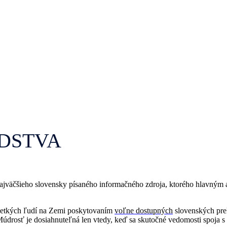
dstva
najväčšieho slovensky písaného informačného zdroja, ktorého hlavným
všetkých ľudí na Zemi poskytovaním
voľne dostupných
slovenských prek
Múdrosť je dosiahnuteľná len vtedy, keď sa skutočné vedomosti spoja 