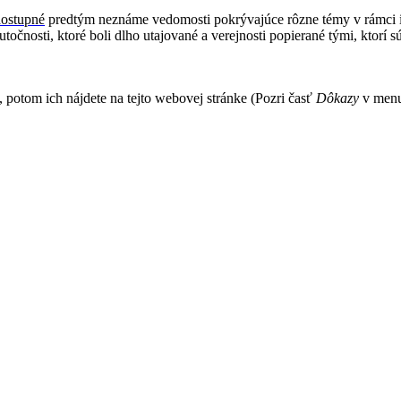
dostupné
predtým neznáme vedomosti pokrývajúce rôzne témy v rámci
čnosti, ktoré boli dlho utajované a verejnosti popierané tými, ktorí s
, potom ich nájdete na tejto webovej stránke (Pozri časť
Dôkazy
v menu