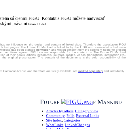
vatelia sú členmi FIGU. Kontakt s FIGU môžete nadviazať
torskými právami
[show / hide]
 has no influence on the design and content of linked sites. Therefore the association FIGU
 all linked pages. The Future Of Mankind is linked to by the FIGU and associated sub-domain
e website has been granted
permission
and written consent from the copyright holder to present
d conditions agreed. FIGU are not responsible for the content on The Future Of Mankind
tion of their books, articles, periodicals, journals, images, videos, translations, information etc.,
 the original presentation. The content of the documents is the sole responsibility of the
ve Commons license and therefore are freely available, are
marked separately
and individually.
Future
f Mankind
Articles by others
,
Category view
Community
,
Polls
,
External Links
Site Index
,
Categories
WhatLinks
,
LinkedChanges