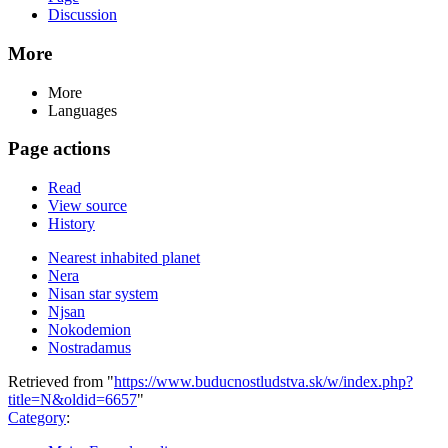
Discussion
More
More
Languages
Page actions
Read
View source
History
Nearest inhabited planet
Nera
Nisan star system
Njsan
Nokodemion
Nostradamus
Retrieved from "
https://www.buducnostludstva.sk/w/index.php?
title=N&oldid=6657
"
Category
: