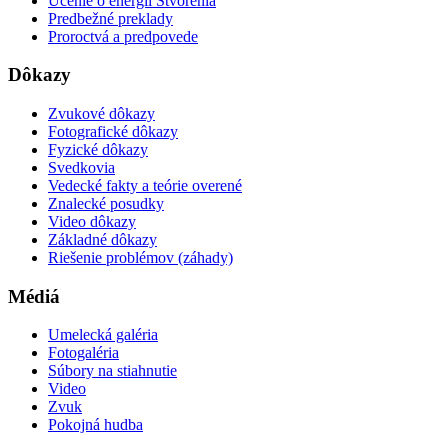
Učenie o energii Stvorenia
Predbežné preklady
Proroctvá a predpovede
Dôkazy
Zvukové dôkazy
Fotografické dôkazy
Fyzické dôkazy
Svedkovia
Vedecké fakty a teórie overené
Znalecké posudky
Video dôkazy
Základné dôkazy
Riešenie problémov (záhady)
Médiá
Umelecká galéria
Fotogaléria
Súbory na stiahnutie
Video
Zvuk
Pokojná hudba