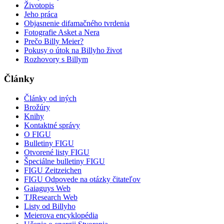
Životopis
Jeho práca
Objasnenie difamačného tvrdenia
Fotografie Asket a Nera
Prečo Billy Meier?
Pokusy o útok na Billyho život
Rozhovory s Billym
Články
Články od iných
Brožúry
Knihy
Kontaktné správy
O FIGU
Bulletiny FIGU
Otvorené listy FIGU
Špeciálne bulletiny FIGU
FIGU Zeitzeichen
FIGU Odpovede na otázky čitateľov
Gaiaguys Web
TJResearch Web
Listy od Billyho
Meierova encyklopédia