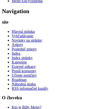
Meier Encyclopedia
Navigation
site
Hlavná stránka
Vyhľadávanie
Novinky na stránke
Ankety
Posledné zmeny
Index
Index stránky
Kategórie
Externé odkazy
Portál komunity
Učenie nemčiny
Roadmap
Náhodná straka
RSS informačné kanály
O človeku
Kto je Billy Meier?