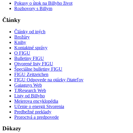
Pokusy o útok na Billyho život
Rozhovory s Billym
Články
Články od iných
Brožúry
Knihy
Kontaktné správy
O FIGU
Bulletiny FIGU
Otvorené listy FIGU
Špeciálne bulletiny FIGU
FIGU Zeitzeichen
FIGU Odpovede na otázky čitateľov
Gaiaguys Web
TJResearch Web
Listy od Billyho
Meierova encyklopédia
Učenie o energii Stvorenia
Predbežné preklady
Proroctvá a predpovede
Dôkazy