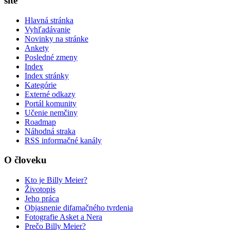
site
Hlavná stránka
Vyhľadávanie
Novinky na stránke
Ankety
Posledné zmeny
Index
Index stránky
Kategórie
Externé odkazy
Portál komunity
Učenie nemčiny
Roadmap
Náhodná straka
RSS informačné kanály
O človeku
Kto je Billy Meier?
Životopis
Jeho práca
Objasnenie difamačného tvrdenia
Fotografie Asket a Nera
Prečo Billy Meier?