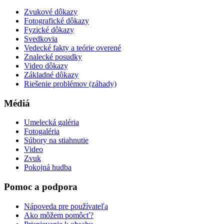
Zvukové dôkazy
Fotografické dôkazy
Fyzické dôkazy
Svedkovia
Vedecké fakty a teórie overené
Znalecké posudky
Video dôkazy
Základné dôkazy
Riešenie problémov (záhady)
Médiá
Umelecká galéria
Fotogaléria
Súbory na stiahnutie
Video
Zvuk
Pokojná hudba
Pomoc a podpora
Nápoveda pre používateľa
Ako môžem pomôcť?