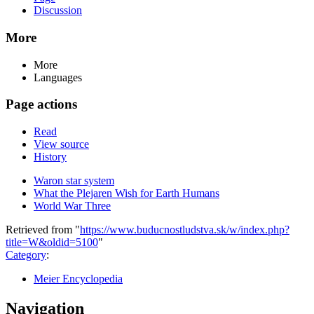
Discussion
More
More
Languages
Page actions
Read
View source
History
Waron star system
What the Plejaren Wish for Earth Humans
World War Three
Retrieved from "
https://www.buducnostludstva.sk/w/index.php?
title=W&oldid=5100
"
Category
:
Meier Encyclopedia
Navigation