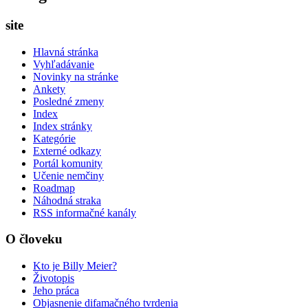
site
Hlavná stránka
Vyhľadávanie
Novinky na stránke
Ankety
Posledné zmeny
Index
Index stránky
Kategórie
Externé odkazy
Portál komunity
Učenie nemčiny
Roadmap
Náhodná straka
RSS informačné kanály
O človeku
Kto je Billy Meier?
Životopis
Jeho práca
Objasnenie difamačného tvrdenia