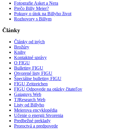
Fotografie Asket a Nera
Prečo Billy Meier?
Pokusy o útok na Billyho život
Rozhovory s Billym
Články
Články od iných
Brožúry
Knihy
Kontaktné správy
O FIGU
Bulletiny FIGU
Otvorené listy FIGU
Špeciálne bulletiny FIGU
FIGU Zeitzeichen
FIGU Odpovede na otázky čitateľov
Gaiaguys Web
TJResearch Web
Listy od Billyho
Meierova encyklopédia
Učenie o energii Stvorenia
Predbežné preklady
Proroctvá a predpovede