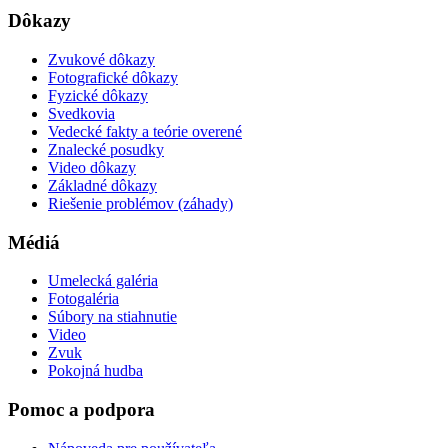
Dôkazy
Zvukové dôkazy
Fotografické dôkazy
Fyzické dôkazy
Svedkovia
Vedecké fakty a teórie overené
Znalecké posudky
Video dôkazy
Základné dôkazy
Riešenie problémov (záhady)
Médiá
Umelecká galéria
Fotogaléria
Súbory na stiahnutie
Video
Zvuk
Pokojná hudba
Pomoc a podpora