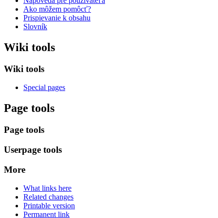
Nápoveda pre používateľa
Ako môžem pomôcť?
Prispievanie k obsahu
Slovník
Wiki tools
Wiki tools
Special pages
Page tools
Page tools
Userpage tools
More
What links here
Related changes
Printable version
Permanent link