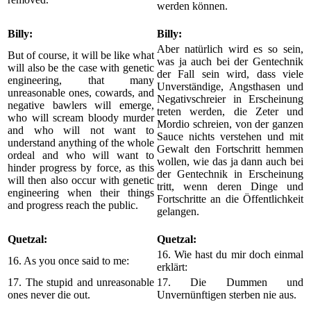
werden können.
Billy:
Billy:
Aber natürlich wird es so sein,
But of course, it will be like what
was ja auch bei der Gentechnik
will also be the case with genetic
der Fall sein wird, dass viele
engineering, that many
Unverständige, Angsthasen und
unreasonable ones, cowards, and
Negativschreier in Erscheinung
negative bawlers will emerge,
treten werden, die Zeter und
who will scream bloody murder
Mordio schreien, von der ganzen
and who will not want to
Sauce nichts verstehen und mit
understand anything of the whole
Gewalt den Fortschritt hemmen
ordeal and who will want to
wollen, wie das ja dann auch bei
hinder progress by force, as this
der Gentechnik in Erscheinung
will then also occur with genetic
tritt, wenn deren Dinge und
engineering when their things
Fortschritte an die Öffentlichkeit
and progress reach the public.
gelangen.
Quetzal:
Quetzal:
16. Wie hast du mir doch einmal
16. As you once said to me:
erklärt:
17. The stupid and unreasonable
17. Die Dummen und
ones never die out.
Unvernünftigen sterben nie aus.