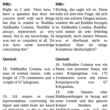
Billy:
Billy:
Right, so I said. Then now, I
Richtig, das sagte ich so. Dann
have a question that does not
habe ich jetzt eine Frage, die sich
concern itself with such things
nicht mit solchen Dingen befasst,
but that is related to Buddha.
sondern die auf Buddha bezogen
Siddhattha Gotama, 'Buddha' is
ist. Siddhattha Gotama ‹Buddha›
always represented as very
wird immer als sehr fettleibig
obese, but to my knowledge, he
dargestellt, doch meines Wissens
was not so corpulent at all. Do
war er überhaupt nicht so
you have some knowledge
korpulent. Hast du einige
concerning this?
Kenntnisse diesbezüglich?
Quetzal:
Quetzal:
18. Siddhattha Gotama war ein
18. Siddhattha Gotama was a
Mann von normaler Statur, mit
man of normal stature, with a
einer Körpergrösse von 170
height of 170 centimetres and a
Zentimetern sowie mit einem
weight of 67 kilograms.
Körpergewicht von 67
Kilogramm.
19. Alle Statuen- oder
19. All statues or visual
Bilddarstellungen in bezug auf
representations concerning his
seine Gestalt und den ganzen
figure and entire body are based
Körper beruhen auf
on distortions, as this is also the
Verfälschungen, wie sich das