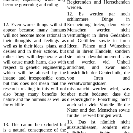
Regierenden und Herrschenden
become governing and ruling.
werden.
12. Es werden gar noch
schlimmere Dinge in
12. Even worse things will still
Erscheinung treten, denn viele
appear because many humans
Menschen werden nicht
will not become more rational in
vernünftiger in ihren Gedanken
their thoughts and feelings as
und Gefühlen sowie in ihren
well as in their ideas, plans, and
Ideen, Plänen und Wünschen
desires and in their actions, but
und in ihrem Handeln, sondern
rather they will degenerate and
sie arten devolutionierend aus
will cause much harm, also with
und werden viel Unheil
respect to genetic engineering,
anrichten, und zwar auch
which will be abused by the
hinsichtlich der Gentechnik, die
insane and irresponsible ones,
von Irren und
but this does not mean that the
Verantwortungslosen
research relating to this will not
missbraucht werden wird, was
also bring many benefits for
aber nicht bedeutet, dass die
nature and the humans as well as
diesbezügliche Forschung nicht
for wildlife.
auch sehr viele Vorteile für die
Natur und den Menschen sowie
für die Tierwelt bringen wird.
13. Das ist nämlich nicht
13. This cannot be excluded but
auszuschliessen, sondern eine
is a natural consequence of the
natürliche Folge der