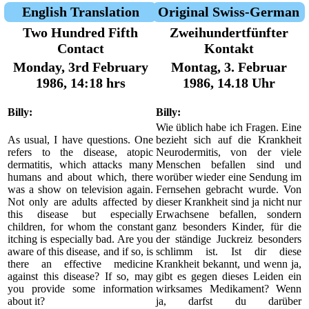
English Translation
Original Swiss-German
Two Hundred Fifth
Zweihundertfünfter
Contact
Kontakt
Monday, 3rd February
Montag, 3. Februar
1986, 14:18 hrs
1986, 14.18 Uhr
Billy:
Billy:
Wie üblich habe ich Fragen. Eine
As usual, I have questions. One
bezieht sich auf die Krankheit
refers to the disease, atopic
Neurodermitis, von der viele
dermatitis, which attacks many
Menschen befallen sind und
humans and about which, there
worüber wieder eine Sendung im
was a show on television again.
Fernsehen gebracht wurde. Von
Not only are adults affected by
dieser Krankheit sind ja nicht nur
this disease but especially
Erwachsene befallen, sondern
children, for whom the constant
ganz besonders Kinder, für die
itching is especially bad. Are you
der ständige Juckreiz besonders
aware of this disease, and if so, is
schlimm ist. Ist dir diese
there an effective medicine
Krankheit bekannt, und wenn ja,
against this disease? If so, may
gibt es gegen dieses Leiden ein
you provide some information
wirksames Medikament? Wenn
about it?
ja, darfst du darüber