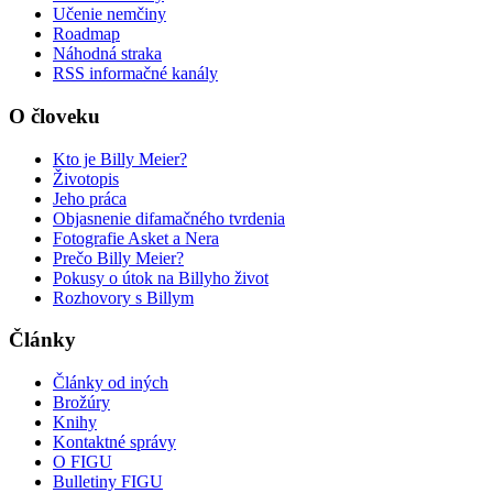
Učenie nemčiny
Roadmap
Náhodná straka
RSS informačné kanály
O človeku
Kto je Billy Meier?
Životopis
Jeho práca
Objasnenie difamačného tvrdenia
Fotografie Asket a Nera
Prečo Billy Meier?
Pokusy o útok na Billyho život
Rozhovory s Billym
Články
Články od iných
Brožúry
Knihy
Kontaktné správy
O FIGU
Bulletiny FIGU