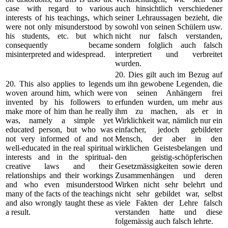
case with regard to various
auch hinsichtlich verschiedener
interests of his teachings, which
seiner Lehraussagen bezieht, die
were not only misunderstood by
sowohl von seinen Schülern usw.
his students, etc. but which
nicht nur falsch verstanden,
consequently became
sondern folglich auch falsch
misinterpreted and widespread.
interpretiert und verbreitet
wurden.
20. Dies gilt auch im Bezug auf
20. This also applies to legends
um ihn gewobene Legenden, die
woven around him, which were
von seinen Anhängern frei
invented by his followers to
erfunden wurden, um mehr aus
make more of him than he really
ihm zu machen, als er in
was, namely a simple yet
Wirklichkeit war, nämlich nur ein
educated person, but who was
einfacher, jedoch gebildeter
not very informed of and not
Mensch, der aber in den
well-educated in the real spiritual
wirklichen Geistesbelangen und
interests and in the spiritual-
den geistig-schöpferischen
creative laws and their
Gesetzmässigkeiten sowie deren
relationships and their workings
Zusammenhängen und deren
and who even misunderstood
Wirken nicht sehr belehrt und
many of the facts of the teachings
nicht sehr gebildet war, selbst
and also wrongly taught these as
viele Fakten der Lehre falsch
a result.
verstanden hatte und diese
folgemässig auch falsch lehrte.