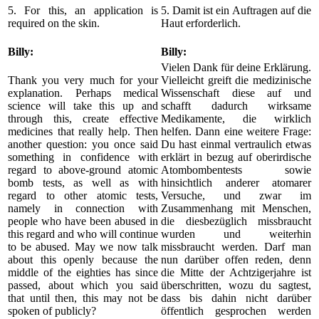
5. For this, an application is
5. Damit ist ein Auftragen auf die
required on the skin.
Haut erforderlich.
Billy:
Billy:
Vielen Dank für deine Erklärung.
Thank you very much for your
Vielleicht greift die medizinische
explanation. Perhaps medical
Wissenschaft diese auf und
science will take this up and
schafft dadurch wirksame
through this, create effective
Medikamente, die wirklich
medicines that really help. Then
helfen. Dann eine weitere Frage:
another question: you once said
Du hast einmal vertraulich etwas
something in confidence with
erklärt in bezug auf oberirdische
regard to above-ground atomic
Atombombentests sowie
bomb tests, as well as with
hinsichtlich anderer atomarer
regard to other atomic tests,
Versuche, und zwar im
namely in connection with
Zusammenhang mit Menschen,
people who have been abused in
die diesbezüglich missbraucht
this regard and who will continue
wurden und weiterhin
to be abused. May we now talk
missbraucht werden. Darf man
about this openly because the
nun darüber offen reden, denn
middle of the eighties has since
die Mitte der Achtzigerjahre ist
passed, about which you said
überschritten, wozu du sagtest,
that until then, this may not be
dass bis dahin nicht darüber
spoken of publicly?
öffentlich gesprochen werden