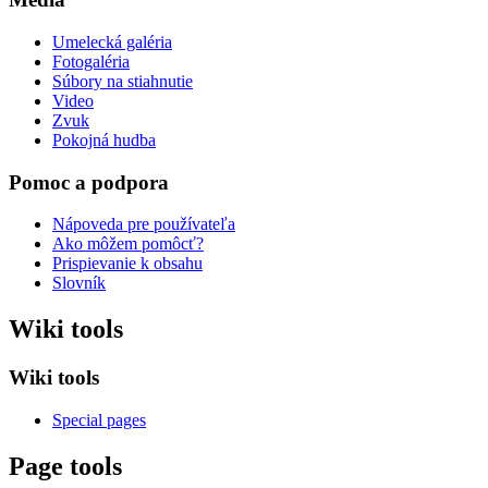
Umelecká galéria
Fotogaléria
Súbory na stiahnutie
Video
Zvuk
Pokojná hudba
Pomoc a podpora
Nápoveda pre používateľa
Ako môžem pomôcť?
Prispievanie k obsahu
Slovník
Wiki tools
Wiki tools
Special pages
Page tools