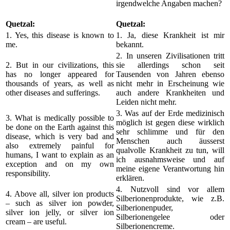
irgendwelche Angaben machen?
Quetzal:
Quetzal:
1. Yes, this disease is known to
1. Ja, diese Krankheit ist mir
me.
bekannt.
2. In unseren Zivilisationen tritt
2. But in our civilizations, this
sie allerdings schon seit
has no longer appeared for
Tausenden von Jahren ebenso
thousands of years, as well as
nicht mehr in Erscheinung wie
other diseases and sufferings.
auch andere Krankheiten und
Leiden nicht mehr.
3. Was auf der Erde medizinisch
3. What is medically possible to
möglich ist gegen diese wirklich
be done on the Earth against this
sehr schlimme und für den
disease, which is very bad and
Menschen auch äusserst
also extremely painful for
qualvolle Krankheit zu tun, will
humans, I want to explain as an
ich ausnahmsweise und auf
exception and on my own
meine eigene Verantwortung hin
responsibility.
erklären.
4. Nutzvoll sind vor allem
4. Above all, silver ion products
Silberionenprodukte, wie z.B.
– such as silver ion powder,
Silberionenpuder,
silver ion jelly, or silver ion
Silberionengelee oder
cream – are useful.
Silberionencreme.