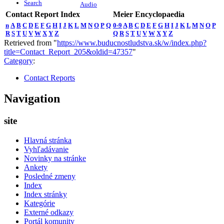
Search
Audio
Contact Report Index
Meier Encyclopaedia
n
A
B
C
D
E
F
G
H
I
J
K
L
M
N
O
P
Q
0-9
A
B
C
D
E
F
G
H
I
J
K
L
M
N
O
P
R
S
T
U
V
W
X
Y
Z
Q
R
S
T
U
V
W
X
Y
Z
Retrieved from "
https://www.buducnostludstva.sk/w/index.php?
title=Contact_Report_205&oldid=47357
"
Category
:
Contact Reports
Navigation
site
Hlavná stránka
Vyhľadávanie
Novinky na stránke
Ankety
Posledné zmeny
Index
Index stránky
Kategórie
Externé odkazy
Portál komunity