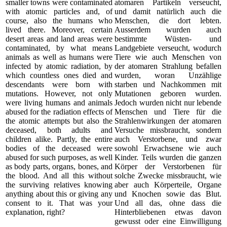
smaller towns were contaminated
atomaren Partikeln verseucht,
with atomic particles and, of
und damit natürlich auch die
course, also the humans who
Menschen, die dort lebten.
lived there. Moreover, certain
Ausserdem wurden auch
desert areas and land areas were
bestimmte Wüsten- und
contaminated, by what means
Landgebiete verseucht, wodurch
animals as well as humans were
Tiere wie auch Menschen von
infected by atomic radiation, by
der atomaren Strahlung befallen
which countless ones died and
wurden, woran Unzählige
descendants were born with
starben und Nachkommen mit
mutations. However, not only
Mutationen geboren wurden.
were living humans and animals
Jedoch wurden nicht nur lebende
abused for the radiation effects of
Menschen und Tiere für die
the atomic attempts but also the
Strahlenwirkungen der atomaren
deceased, both adults and
Versuche missbraucht, sondern
children alike. Partly, the entire
auch Verstorbene, und zwar
bodies of the deceased were
sowohl Erwachsene wie auch
abused for such purposes, as well
Kinder. Teils wurden die ganzen
as body parts, organs, bones, and
Körper der Verstorbenen für
the blood. And all this without
solche Zwecke missbraucht, wie
the surviving relatives knowing
aber auch Körperteile, Organe
anything about this or giving any
und Knochen sowie das Blut.
consent to it. That was your
Und all das, ohne dass die
explanation, right?
Hinterbliebenen etwas davon
gewusst oder eine Einwilligung