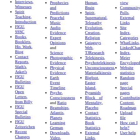
Interviews
,
Prophecies
Human
,
view
Witnesses
and
Brain
Communit
Spirit
Predictions
Spirit
,
Polls
,
Teaching
,
Peaceful
Supernatural
,
External
Introduction
Music
Telepathy
Links
FIGU
,
Audio
Evolution
,
Site
SSSC
Evidence
Creation
,
Index
,
Books
,
Expert
Religion
Categories
Booklets
,
Opinions
Gaiaguys
WhatLinks
,
His Work
,
and
Web
,
LinkedCha
Biog
Science
TJResearch
Index
,
Contact
Photographic
Telekinesis
,
Meier
Reports
,
Evidence
Psychotelekinesis
Encycloped
Sfath's
,
Physical
Unconsciousness
,
Website
Asket's
Evidence
Materialkinesis
statistics
FIGU
Earth
Bigfoot
,
Random
Bulletins
Event
Easter
page
FIGU
Timeline
Island
,
Special
Open
Psyche
,
Pyramids
pages
Letters
,
Consciousness
Block of
Contributi
from Billy
and
Ratio
Mentality
,
Content
,
FIGU
Beamships
,
Placebo
Roadmap
Special
Atlantis
,
Contact
Upload
Bulletins
Planets
Statistics
,
file
FIGU
Learning
Book
How can I
Zeitzeichen
German
Statistics
help?
Recent
Downloads
,
External
User help
Changes
Video
,
Links
,