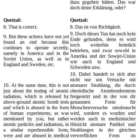
dazu gegeben hätten. Das war
doch deine Erklärung, oder?
Quetzal:
Quetzal:
8. That is correct.
8. Das ist von Richtigkeit.
9. Doch dieses Tun hat noch kein
9. But these actions have not yet
Ende gefunden, denn es wird
found an end because this
noch weiterhin heimlich
continues to operate secretly,
betrieben, und zwar sowohl in
namely in America and in the
Amerika und der Sowjet-Union
Soviet Union, as well as in
wie auch in England und
England and Sweden, etc.
Schweden usw.
10. Dabei handelt es sich aber
nicht nur um Versuche mit
10. At the same time, this is not
atomarer Strahlung, die durch
just about the testing of atomic
oberirdische Atombombentests
radiation, which is released by
freigesetzt und in der von dir
above-ground atomic bomb tests
genannten Form für
and which is abused in the form
Menschenversuche missbraucht
of human experiments, as was
wird, sondern es wurden und
mentioned by you, but rather
werden auch in medizinischer
atomic particles and radiations, in
Hinsicht atomare Partikel und
a similar reprehensible form,
Strahlungen in der gleichen
were and are abused in medical
verwerflichen Form zu