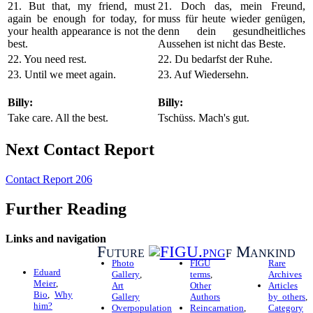
21. But that, my friend, must
21. Doch das, mein Freund,
again be enough for today, for
muss für heute wieder genügen,
your health appearance is not the
denn dein gesundheitliches
best.
Aussehen ist nicht das Beste.
22. You need rest.
22. Du bedarfst der Ruhe.
23. Until we meet again.
23. Auf Wiedersehn.
Billy:
Billy:
Take care. All the best.
Tschüss. Mach's gut.
Next Contact Report
Contact Report 206
Further Reading
Links and navigation
Future
f Mankind
Photo
FIGU
Rare
Eduard
Gallery
,
terms
,
Archives
Meier
,
Art
Other
Articles
Bio
,
Why
Gallery
Authors
by others
,
him?
Overpopulation
Reincarnation
,
Category