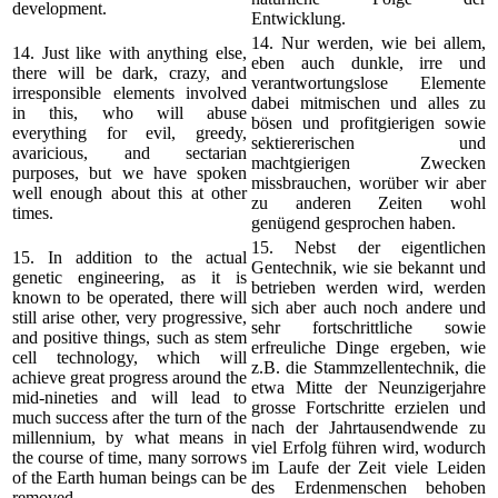
development.
Entwicklung.
14. Nur werden, wie bei allem,
14. Just like with anything else,
eben auch dunkle, irre und
there will be dark, crazy, and
verantwortungslose Elemente
irresponsible elements involved
dabei mitmischen und alles zu
in this, who will abuse
bösen und profitgierigen sowie
everything for evil, greedy,
sektiererischen und
avaricious, and sectarian
machtgierigen Zwecken
purposes, but we have spoken
missbrauchen, worüber wir aber
well enough about this at other
zu anderen Zeiten wohl
times.
genügend gesprochen haben.
15. Nebst der eigentlichen
15. In addition to the actual
Gentechnik, wie sie bekannt und
genetic engineering, as it is
betrieben werden wird, werden
known to be operated, there will
sich aber auch noch andere und
still arise other, very progressive,
sehr fortschrittliche sowie
and positive things, such as stem
erfreuliche Dinge ergeben, wie
cell technology, which will
z.B. die Stammzellentechnik, die
achieve great progress around the
etwa Mitte der Neunzigerjahre
mid-nineties and will lead to
grosse Fortschritte erzielen und
much success after the turn of the
nach der Jahrtausendwende zu
millennium, by what means in
viel Erfolg führen wird, wodurch
the course of time, many sorrows
im Laufe der Zeit viele Leiden
of the Earth human beings can be
des Erdenmenschen behoben
removed.