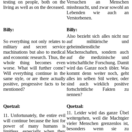
testing on people, both on the
Versuchen an Menschen
living as well as on the deceased.
missbraucht, und zwar sowohl an
Lebenden wie auch an
Verstorbenen.
Billy:
Billy:
Also bezieht sich alles nicht nur
So everything not only relates to
auf militärische und
military and secret service
geheimdienstliche
machinations but also to medical
Machenschaften, sondern auch
and economic research. Thus, the
auf die medizinische und
whole thing becomes even
wirtschaftliche Forschung. Damit
worse. What will further come?
wird das Ganze noch übler. Was
Will everything continue in the
kommt denn weiter noch, geht
same style, or are there actually
alles im selben Stil weiter, oder
positive, progressive facts to be
sind auch wirklich positive
mentioned?
fortschrittliche Fakten zu
nennen?
Quetzal:
Quetzal:
11. Leider wird das ganze Übel
11. Unfortunately, the entire evil
weitergehen, weil die Machtgier
will continue because the lust for
vieler Menschen grenzenlos ist,
power of many humans is
besonders wenn sie zu
limitless, especially when they