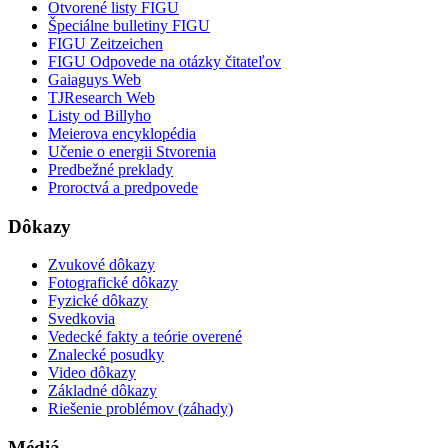
Otvorené listy FIGU
Špeciálne bulletiny FIGU
FIGU Zeitzeichen
FIGU Odpovede na otázky čitateľov
Gaiaguys Web
TJResearch Web
Listy od Billyho
Meierova encyklopédia
Učenie o energii Stvorenia
Predbežné preklady
Proroctvá a predpovede
Dôkazy
Zvukové dôkazy
Fotografické dôkazy
Fyzické dôkazy
Svedkovia
Vedecké fakty a teórie overené
Znalecké posudky
Video dôkazy
Základné dôkazy
Riešenie problémov (záhady)
Médiá