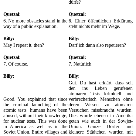
dürfe?
Quetzal:
Quetzal:
6. No more obstacles stand in the
6. Einer öffentlichen Erklärung
way of a public explanation.
steht nichts mehr im Wege.
Billy:
Billy:
May I repeat it, then?
Darf ich dann also repetieren?
Quetzal:
Quetzal:
7. Of course.
7. Natürlich.
Billy:
Billy:
Gut. Du hast erklärt, dass seit
den ins Leben gerufenen
atomaren Tests kriminell und
Good. You explained that since
verbrecherisch Menschen ohne
the criminal launching of the
deren Wissen zu atomaren
atomic tests, humans have been
Versuchen missbraucht wurden.
abused, without their knowledge,
Dies wurde ebenso in Amerika
for nuclear tests. This was done
getan wie auch in der Sowjet-
in America as well as in the
Union. Ganze Dörfer und
Soviet Union. Entire villages and
kleinere Städtchen wurden mit