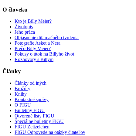
O človeku
Kto je Billy Meier?
Životopis
Jeho práca
Objasnenie difamačného tvrdenia
Fotografie Asket a Nera
Prečo Billy Meier?
Pokusy o útok na Billyho život
Rozhovory s Billym
Články
Články od iných
Brožúry
Knihy
Kontaktné správy
O FIGU
Bulletiny FIGU
Otvorené listy FIGU
Špeciálne bulletiny FIGU
FIGU Zeitzeichen
FIGU Odpovede na otázky čitateľov