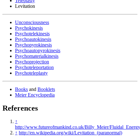
Teleplasty
Levitation
Unconsciousness
Psychokinesis
Psychotelekinesis
Psychoautokinesis
Psychopyrokinesis
Psychoautopyrokinesis
Psychomaterialkinesis
Psychoprojection
Psychoteleportation
Psychoteleplasty
Books
and
Booklets
Meier Encyclopedia
References
↑
http://www.futureofmankind.co.uk/Billy_Meier/Fluidal_Energ
↑
http://en.wikipedia.org/wiki/Levitation_(paranormal)