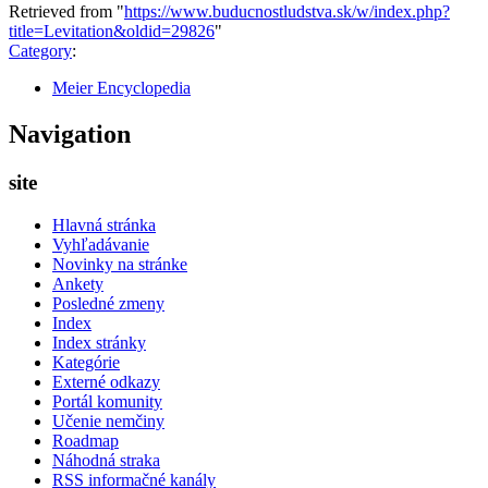
Retrieved from "
https://www.buducnostludstva.sk/w/index.php?
title=Levitation&oldid=29826
"
Category
:
Meier Encyclopedia
Navigation
site
Hlavná stránka
Vyhľadávanie
Novinky na stránke
Ankety
Posledné zmeny
Index
Index stránky
Kategórie
Externé odkazy
Portál komunity
Učenie nemčiny
Roadmap
Náhodná straka
RSS informačné kanály