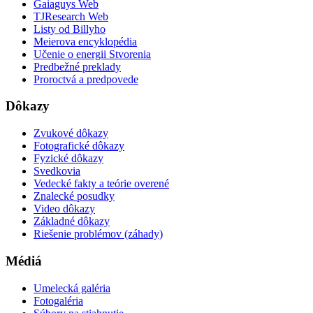
Gaiaguys Web
TJResearch Web
Listy od Billyho
Meierova encyklopédia
Učenie o energii Stvorenia
Predbežné preklady
Proroctvá a predpovede
Dôkazy
Zvukové dôkazy
Fotografické dôkazy
Fyzické dôkazy
Svedkovia
Vedecké fakty a teórie overené
Znalecké posudky
Video dôkazy
Základné dôkazy
Riešenie problémov (záhady)
Médiá
Umelecká galéria
Fotogaléria