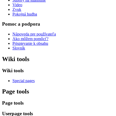
Súbory na stiahnutie
Video
Zvuk
Pokojná hudba
Pomoc a podpora
Nápoveda pre používateľa
Ako môžem pomôcť?
Prispievanie k obsahu
Slovník
Wiki tools
Wiki tools
Special pages
Page tools
Page tools
Userpage tools