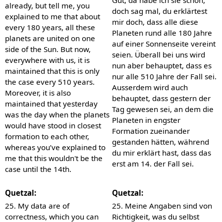
already, but tell me, you
doch sag mal, du erklärtest
explained to me that about
mir doch, dass alle diese
every 180 years, all these
Planeten rund alle 180 Jahre
planets are united on one
auf einer Sonnenseite vereint
side of the Sun. But now,
seien. Überall bei uns wird
everywhere with us, it is
nun aber behauptet, dass es
maintained that this is only
nur alle 510 Jahre der Fall sei.
the case every 510 years.
Ausserdem wird auch
Moreover, it is also
behauptet, dass gestern der
maintained that yesterday
Tag gewesen sei, an dem die
was the day when the planets
Planeten in engster
would have stood in closest
Formation zueinander
formation to each other,
gestanden hätten, während
whereas you’ve explained to
du mir erklärt hast, dass das
me that this wouldn't be the
erst am 14. der Fall sei.
case until the 14th.
Quetzal:
Quetzal:
25. My data are of
25. Meine Angaben sind von
correctness, which you can
Richtigkeit, was du selbst