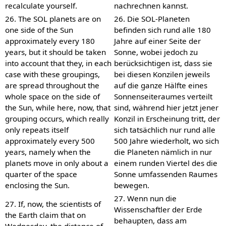
recalculate yourself.
nachrechnen kannst.
26. The SOL planets are on
26. Die SOL-Planeten
one side of the Sun
befinden sich rund alle 180
approximately every 180
Jahre auf einer Seite der
years, but it should be taken
Sonne, wobei jedoch zu
into account that they, in each
berücksichtigen ist, dass sie
case with these groupings,
bei diesen Konzilen jeweils
are spread throughout the
auf die ganze Hälfte eines
whole space on the side of
Sonnenseiteraumes verteilt
the Sun, while here, now, that
sind, während hier jetzt jener
grouping occurs, which really
Konzil in Erscheinung tritt, der
only repeats itself
sich tatsächlich nur rund alle
approximately every 500
500 Jahre wiederholt, wo sich
years, namely when the
die Planeten nämlich in nur
planets move in only about a
einem runden Viertel des die
quarter of the space
Sonne umfassenden Raumes
enclosing the Sun.
bewegen.
27. Wenn nun die
27. If, now, the scientists of
Wissenschaftler der Erde
the Earth claim that on
behaupten, dass am
Wednesday, the distance of