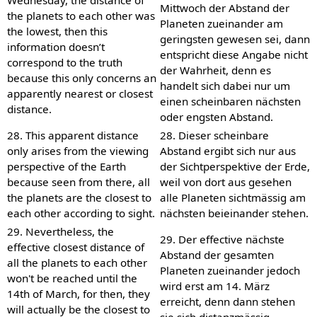
Mittwoch der Abstand der
the planets to each other was
Planeten zueinander am
the lowest, then this
geringsten gewesen sei, dann
information doesn’t
entspricht diese Angabe nicht
correspond to the truth
der Wahrheit, denn es
because this only concerns an
handelt sich dabei nur um
apparently nearest or closest
einen scheinbaren nächsten
distance.
oder engsten Abstand.
28. This apparent distance
28. Dieser scheinbare
only arises from the viewing
Abstand ergibt sich nur aus
perspective of the Earth
der Sichtperspektive der Erde,
because seen from there, all
weil von dort aus gesehen
the planets are the closest to
alle Planeten sichtmässig am
each other according to sight.
nächsten beieinander stehen.
29. Nevertheless, the
29. Der effective nächste
effective closest distance of
Abstand der gesamten
all the planets to each other
Planeten zueinander jedoch
won't be reached until the
wird erst am 14. März
14th of March, for then, they
erreicht, denn dann stehen
will actually be the closest to
sie sich distanzmässig