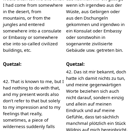
I had come from somewhere
wenn ich irgendwo aus der
in the desert, from
Wüste, aus Gebirgen oder
mountains, or from the
aus den Dschungeln
jungles and entered
gekommen und irgendwo in
somewhere into a consulate
ein Konsulat oder Embassy
or Embassy or somewhere
oder sonstwohin in
else into so-called civilized
sogenannte zivilisierte
buildings, etc.
Gebäude usw. getreten bin.
Quetzal:
Quetzal:
42. Das ist mir bekannt, doch
hatte ich damit nichts zu tun,
42. That is known to me, but I
und meine gegenwärtigen
had nothing to do with that,
Worte beziehen sich auch
and my present words also
nicht darauf, sondern einzig
don’t refer to that but solely
und allein auf meinen
to my impression and to my
Eindruck und auf meine
feelings that really,
Gefühle, dass tat-sächlich
sometimes, a piece of
manchmal plötzlich ein Stück
wilderness suddenly falls
Wildnis auf mich hereinbricht,