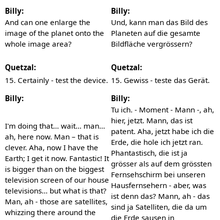
Billy:
Billy:
And can one enlarge the
Und, kann man das Bild des
image of the planet onto the
Planeten auf die gesamte
whole image area?
Bildfläche vergrössern?
Quetzal:
Quetzal:
15. Certainly - test the device.
15. Gewiss - teste das Gerät.
Billy:
Billy:
Tu ich. - Moment - Mann -, ah,
hier, jetzt. Mann, das ist
I'm doing that… wait… man…
patent. Aha, jetzt habe ich die
ah, here now. Man – that is
Erde, die hole ich jetzt ran.
clever. Aha, now I have the
Phantastisch, die ist ja
Earth; I get it now. Fantastic! It
grösser als auf dem grössten
is bigger than on the biggest
Fernsehschirm bei unseren
television screen of our house
Hausfernsehern - aber, was
televisions… but what is that?
ist denn das? Mann, ah - das
Man, ah - those are satellites,
sind ja Satelliten, die da um
whizzing there around the
die Erde sausen in