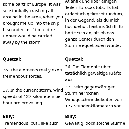
Atlantik und über einigen
some parts of Europe. It was
Teilen Europas tobt. Es hat
substantially crashing all
ordentlich gekracht rundum,
around in the area, when you
in der Gegend, als du mich
brought me up into the ship.
hochgeholt hast ins Schiff. Es
It sounded as if the entire
hörte sich an, als ob das
Center would be carried
ganze Center durch den
away by the storm.
Sturm weggetragen würde.
Quetzal:
Quetzal:
36. Die Elemente üben
36. The elements really exert
tatsächlich gewaltige Kräfte
tremendous forces.
aus.
37. Beim gegenwärtigen
37. In the current storm, wind
Sturm herrschen
speeds of 127 kilometers per
Windgeschwindigkeiten von
hour are prevailing.
127 Stundenkilometern vor.
Billy:
Billy:
Tremendous, but I like such
Gewaltig, doch solche Stürme