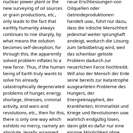
nuclear power plant or the
neue Erschliessungen von
new surveying of oil sources
Oilquellen oder
or grain productions, etc.,
Getreideproduktionen
only leads to the fact that
handelt usw., führt nur dazu,
earthly humanity always
dass die irdische Menschheit
continues to rise sharply, by
jedesmal weiter sprunghaft
what means the solution
ansteigt, wodurch die Lösung
becomes self-deception, for
zum Selbstbetrug wird, weil
through this, the apparently
das scheinbar gelöste
solved problem inflates to a
Problem dadurch zur
new farce. Thus, if the human
neuerlichen Farce hochtreibt.
being of Earth truly wants to
Will also der Mensch der Erde
solve his already
seine bereits zur Katastrophe
catastrophically degenerated
ausgearteten Probleme des
problems of hunger, energy
Hungers, der
shortage, illnesses, criminal
Energieknappheit, der
activity, and wars and
Krankheiten, Kriminalität und
revolutions, etc., then for this,
Kriege und Revolutionen usw.
there is only one way which
wahrlich endgültig lösen,
exhibits no mercy, namely an
dann gibt es dafür nur eine
absolute, legally arranged
einzige Möglichkeit ohne