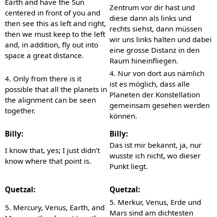
Earth and have the Sun
Zentrum vor dir hast und
centered in front of you and
diese dann als links und
then see this as left and right,
rechts siehst, dann müssen
then we must keep to the left
wir uns links halten und dabei
and, in addition, fly out into
eine grosse Distanz in den
space a great distance.
Raum hineinfliegen.
4. Nur von dort aus nämlich
4. Only from there is it
ist es möglich, dass alle
possible that all the planets in
Planeten der Konstellation
the alignment can be seen
gemeinsam gesehen werden
together.
können.
Billy:
Billy:
Das ist mir bekannt, ja, nur
I know that, yes; I just didn’t
wusste ich nicht, wo dieser
know where that point is.
Punkt liegt.
Quetzal:
Quetzal:
5. Merkur, Venus, Erde und
5. Mercury, Venus, Earth, and
Mars sind am dichtesten