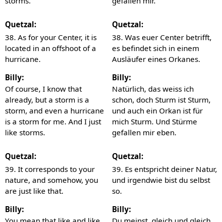
storms.
gefallen mir.
Quetzal:
Quetzal:
38. As for your Center, it is
38. Was euer Center betrifft,
located in an offshoot of a
es befindet sich in einem
hurricane.
Ausläufer eines Orkanes.
Billy:
Billy:
Of course, I know that
Natürlich, das weiss ich
already, but a storm is a
schon, doch Sturm ist Sturm,
storm, and even a hurricane
und auch ein Orkan ist für
is a storm for me. And I just
mich Sturm. Und Stürme
like storms.
gefallen mir eben.
Quetzal:
Quetzal:
39. It corresponds to your
39. Es entspricht deiner Natur,
nature, and somehow, you
und irgendwie bist du selbst
are just like that.
so.
Billy:
Billy:
You mean that like and like
Du meinst, gleich und gleich