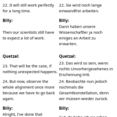
22. It will still work perfectly
22. Sie wird noch lange
for a long time.
einwandfrei arbeiten.
Billy:
Billy:
Dann haben unsere
Then our scientists still have
Wissenschaftler ja noch
to expect a lot of work.
einiges an Arbeit zu
erwarten.
Quetzal:
Quetzal:
23. Das wird so sein, wenn
23. That will be the case, if
nichts Unvorhergesehenes in
nothing unexpected happens.
Erscheinung tritt.
24. But now, observe the
24. Beobachte nun jedoch
whole alignment once more
nochmals die
because we have to go back
Gesamtkonstellation, denn
again.
wir müssen wieder zurück.
Billy:
Billy:
Alright, I've done that
Gut, da habe ich sie schon,