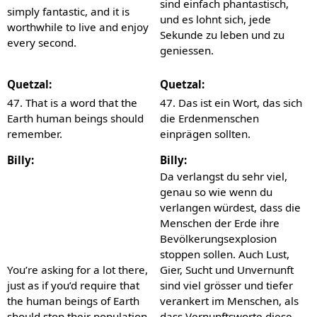
sind einfach phantastisch,
simply fantastic, and it is
und es lohnt sich, jede
worthwhile to live and enjoy
Sekunde zu leben und zu
every second.
geniessen.
Quetzal:
Quetzal:
47. That is a word that the
47. Das ist ein Wort, das sich
Earth human beings should
die Erdenmenschen
remember.
einprägen sollten.
Billy:
Billy:
Da verlangst du sehr viel,
genau so wie wenn du
verlangen würdest, dass die
Menschen der Erde ihre
Bevölkerungsexplosion
stoppen sollen. Auch Lust,
You’re asking for a lot there,
Gier, Sucht und Unvernunft
just as if you’d require that
sind viel grösser und tiefer
the human beings of Earth
verankert im Menschen, als
should stop their population
dass Vernunftsworte diese