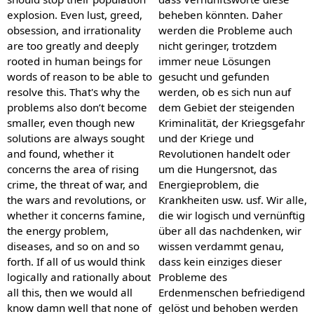
explosion. Even lust, greed,
beheben könnten. Daher
obsession, and irrationality
werden die Probleme auch
are too greatly and deeply
nicht geringer, trotzdem
rooted in human beings for
immer neue Lösungen
words of reason to be able to
gesucht und gefunden
resolve this. That's why the
werden, ob es sich nun auf
problems also don’t become
dem Gebiet der steigenden
smaller, even though new
Kriminalität, der Kriegsgefahr
solutions are always sought
und der Kriege und
and found, whether it
Revolutionen handelt oder
concerns the area of rising
um die Hungersnot, das
crime, the threat of war, and
Energieproblem, die
the wars and revolutions, or
Krankheiten usw. usf. Wir alle,
whether it concerns famine,
die wir logisch und vernünftig
the energy problem,
über all das nachdenken, wir
diseases, and so on and so
wissen verdammt genau,
forth. If all of us would think
dass kein einziges dieser
logically and rationally about
Probleme des
all this, then we would all
Erdenmenschen befriedigend
know damn well that none of
gelöst und behoben werden