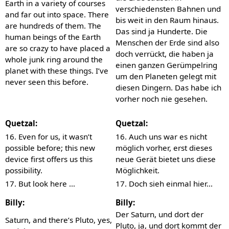
Earth in a variety of courses
verschiedensten Bahnen und
and far out into space. There
bis weit in den Raum hinaus.
are hundreds of them. The
Das sind ja Hunderte. Die
human beings of the Earth
Menschen der Erde sind also
are so crazy to have placed a
doch verrückt, die haben ja
whole junk ring around the
einen ganzen Gerümpelring
planet with these things. I’ve
um den Planeten gelegt mit
never seen this before.
diesen Dingern. Das habe ich
vorher noch nie gesehen.
Quetzal:
Quetzal:
16. Even for us, it wasn’t
16. Auch uns war es nicht
possible before; this new
möglich vorher, erst dieses
device first offers us this
neue Gerät bietet uns diese
possibility.
Möglichkeit.
17. But look here …
17. Doch sieh einmal hier...
Billy:
Billy:
Der Saturn, und dort der
Saturn, and there’s Pluto, yes,
Pluto, ja, und dort kommt der