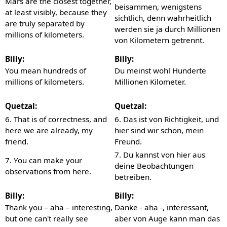
Mars are the closest together,
beisammen, wenigstens
at least visibly, because they
sichtlich, denn wahrheitlich
are truly separated by
werden sie ja durch Millionen
millions of kilometers.
von Kilometern getrennt.
Billy:
Billy:
You mean hundreds of
Du meinst wohl Hunderte
millions of kilometers.
Millionen Kilometer.
Quetzal:
Quetzal:
6. That is of correctness, and
6. Das ist von Richtigkeit, und
here we are already, my
hier sind wir schon, mein
friend.
Freund.
7. Du kannst von hier aus
7. You can make your
deine Beobachtungen
observations from here.
betreiben.
Billy:
Billy:
Thank you – aha – interesting,
Danke - aha -, interessant,
but one can't really see
aber von Auge kann man das