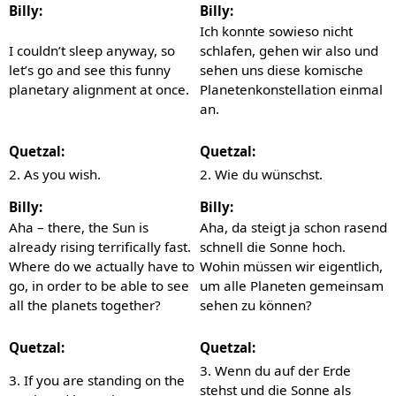
Billy:
Billy:
Ich konnte sowieso nicht
I couldn’t sleep anyway, so
schlafen, gehen wir also und
let’s go and see this funny
sehen uns diese komische
planetary alignment at once.
Planetenkonstellation einmal
an.
Quetzal:
Quetzal:
2. As you wish.
2. Wie du wünschst.
Billy:
Billy:
Aha – there, the Sun is
Aha, da steigt ja schon rasend
already rising terrifically fast.
schnell die Sonne hoch.
Where do we actually have to
Wohin müssen wir eigentlich,
go, in order to be able to see
um alle Planeten gemeinsam
all the planets together?
sehen zu können?
Quetzal:
Quetzal:
3. Wenn du auf der Erde
3. If you are standing on the
stehst und die Sonne als