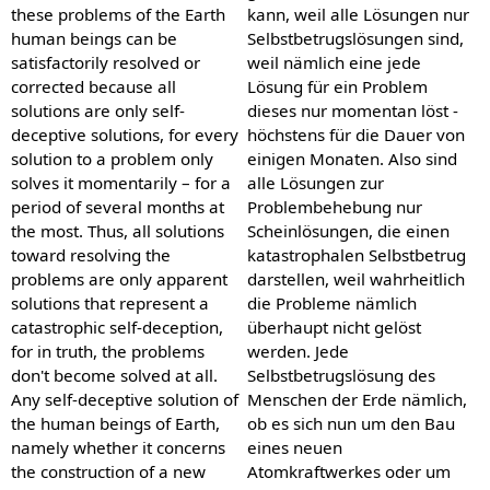
these problems of the Earth
kann, weil alle Lösungen nur
human beings can be
Selbstbetrugslösungen sind,
satisfactorily resolved or
weil nämlich eine jede
corrected because all
Lösung für ein Problem
solutions are only self-
dieses nur momentan löst -
deceptive solutions, for every
höchstens für die Dauer von
solution to a problem only
einigen Monaten. Also sind
solves it momentarily – for a
alle Lösungen zur
period of several months at
Problembehebung nur
the most. Thus, all solutions
Scheinlösungen, die einen
toward resolving the
katastrophalen Selbstbetrug
problems are only apparent
darstellen, weil wahrheitlich
solutions that represent a
die Probleme nämlich
catastrophic self-deception,
überhaupt nicht gelöst
for in truth, the problems
werden. Jede
don't become solved at all.
Selbstbetrugslösung des
Any self-deceptive solution of
Menschen der Erde nämlich,
the human beings of Earth,
ob es sich nun um den Bau
namely whether it concerns
eines neuen
the construction of a new
Atomkraftwerkes oder um