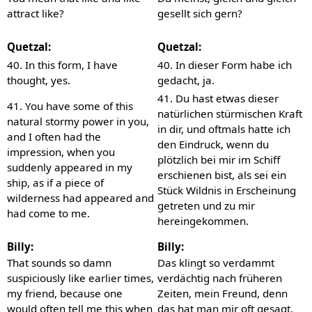
attract like?
gesellt sich gern?
Quetzal:
Quetzal:
40. In this form, I have
40. In dieser Form habe ich
thought, yes.
gedacht, ja.
41. Du hast etwas dieser
41. You have some of this
natürlichen stürmischen Kraft
natural stormy power in you,
in dir, und oftmals hatte ich
and I often had the
den Eindruck, wenn du
impression, when you
plötzlich bei mir im Schiff
suddenly appeared in my
erschienen bist, als sei ein
ship, as if a piece of
Stück Wildnis in Erscheinung
wilderness had appeared and
getreten und zu mir
had come to me.
hereingekommen.
Billy:
Billy:
That sounds so damn
Das klingt so verdammt
suspiciously like earlier times,
verdächtig nach früheren
my friend, because one
Zeiten, mein Freund, denn
would often tell me this when
das hat man mir oft gesagt,