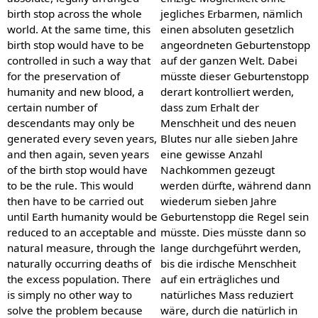
birth stop across the whole
jegliches Erbarmen, nämlich
world. At the same time, this
einen absoluten gesetzlich
birth stop would have to be
angeordneten Geburtenstopp
controlled in such a way that
auf der ganzen Welt. Dabei
for the preservation of
müsste dieser Geburtenstopp
humanity and new blood, a
derart kontrolliert werden,
certain number of
dass zum Erhalt der
descendants may only be
Menschheit und des neuen
generated every seven years,
Blutes nur alle sieben Jahre
and then again, seven years
eine gewisse Anzahl
of the birth stop would have
Nachkommen gezeugt
to be the rule. This would
werden dürfte, während dann
then have to be carried out
wiederum sieben Jahre
until Earth humanity would be
Geburtenstopp die Regel sein
reduced to an acceptable and
müsste. Dies müsste dann so
natural measure, through the
lange durchgeführt werden,
naturally occurring deaths of
bis die irdische Menschheit
the excess population. There
auf ein erträgliches und
is simply no other way to
natürliches Mass reduziert
solve the problem because
wäre, durch die natürlich in