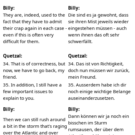
Billy:
Billy:
They are, indeed, used to the
Die sind es ja gewohnt, dass
fact that they have to admit
sie ihren Mist jeweils wieder
their crap again in each case -
eingestehen müssen - auch
even if this is often very
wenn ihnen das oft sehr
difficult for them.
schwerfällt.
Quetzal:
Quetzal:
34. That is of correctness, but
34. Das ist von Richtigkeit,
now, we have to go back, my
doch nun müssen wir zurück,
friend.
mein Freund.
35. In addition, I still have a
35. Ausserdem habe ich dir
few important issues to
noch einige wichtige Belange
explain to you.
auseinanderzusetzen.
Billy:
Billy:
Dann können wir ja noch ein
Then we can still rush around
bisschen im Sturm
a bit in the storm that's raging
rumsausen, der über dem
over the Atlantic and over