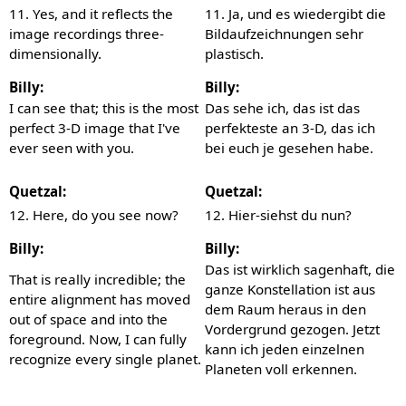
11. Yes, and it reflects the
11. Ja, und es wiedergibt die
image recordings three-
Bildaufzeichnungen sehr
dimensionally.
plastisch.
Billy:
Billy:
I can see that; this is the most
Das sehe ich, das ist das
perfect 3-D image that I've
perfekteste an 3-D, das ich
ever seen with you.
bei euch je gesehen habe.
Quetzal:
Quetzal:
12. Here, do you see now?
12. Hier-siehst du nun?
Billy:
Billy:
Das ist wirklich sagenhaft, die
That is really incredible; the
ganze Konstellation ist aus
entire alignment has moved
dem Raum heraus in den
out of space and into the
Vordergrund gezogen. Jetzt
foreground. Now, I can fully
kann ich jeden einzelnen
recognize every single planet.
Planeten voll erkennen.