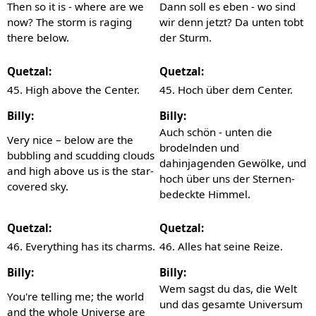
Then so it is - where are we
Dann soll es eben - wo sind
now? The storm is raging
wir denn jetzt? Da unten tobt
there below.
der Sturm.
Quetzal:
Quetzal:
45. High above the Center.
45. Hoch über dem Center.
Billy:
Billy:
Auch schön - unten die
Very nice – below are the
brodelnden und
bubbling and scudding clouds
dahinjagenden Gewölke, und
and high above us is the star-
hoch über uns der Sternen-
covered sky.
bedeckte Himmel.
Quetzal:
Quetzal:
46. Everything has its charms.
46. Alles hat seine Reize.
Billy:
Billy:
Wem sagst du das, die Welt
You're telling me; the world
und das gesamte Universum
and the whole Universe are