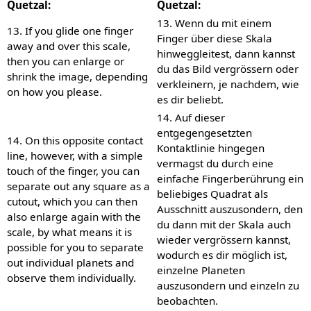
Quetzal:
Quetzal:
13. Wenn du mit einem
13. If you glide one finger
Finger über diese Skala
away and over this scale,
hinweggleitest, dann kannst
then you can enlarge or
du das Bild vergrössern oder
shrink the image, depending
verkleinern, je nachdem, wie
on how you please.
es dir beliebt.
14. Auf dieser
entgegengesetzten
14. On this opposite contact
Kontaktlinie hingegen
line, however, with a simple
vermagst du durch eine
touch of the finger, you can
einfache Fingerberührung ein
separate out any square as a
beliebiges Quadrat als
cutout, which you can then
Ausschnitt auszusondern, den
also enlarge again with the
du dann mit der Skala auch
scale, by what means it is
wieder vergrössern kannst,
possible for you to separate
wodurch es dir möglich ist,
out individual planets and
einzelne Planeten
observe them individually.
auszusondern und einzeln zu
beobachten.