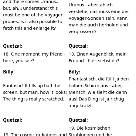
and there comes Uranus…
Uranus - aber, ah ich
but, ah, I understand; this
verstehe, das muss eine der
must be one of the Voyager
Voyager-Sonden sein. Kann
probes. Is it also possible to
man die auch herholen und
fetch this and enlarge it?
vergrössern?
Quetzal:
Quetzal:
18. One moment, my friend –
18. Einen Augenblick, mein
here, you see?
Freund - hier, siehst du?
Billy:
Billy:
Phantastisch, die füllt ja den
Fantastic! It fills up half the
halben Schirm aus - aber,
screen, but man, how it looks!
Mensch, wie sieht die denn
The thing is really scratched.
aus! Das Ding ist ja richtig
angekratzt.
Quetzal:
Quetzal:
19. Die kosmischen
19. The cosmic radiations and
Strahlungen und die