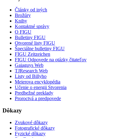
Články od iných
Brožúry
Knihy
Kontaktné správy
O FIGU
Bulletiny FIGU
Otvorené listy FIGU
Špeciálne bulletiny FIGU
FIGU Zeitzeichen
FIGU Odpovede na otázky čitateľov
Gaiaguys Web
TJResearch Web
Listy od Billyho
Meierova encyklopédia
Učenie o energii Stvorenia
Predbežné preklady
Proroctvá a predpovede
Dôkazy
Zvukové dôkazy
Fotografické dôkazy
Fyzické dôkazy