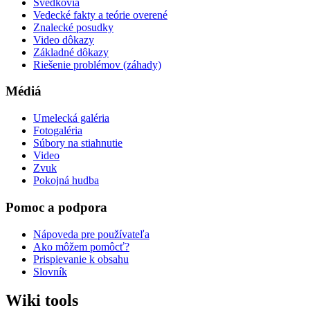
Svedkovia
Vedecké fakty a teórie overené
Znalecké posudky
Video dôkazy
Základné dôkazy
Riešenie problémov (záhady)
Médiá
Umelecká galéria
Fotogaléria
Súbory na stiahnutie
Video
Zvuk
Pokojná hudba
Pomoc a podpora
Nápoveda pre používateľa
Ako môžem pomôcť?
Prispievanie k obsahu
Slovník
Wiki tools