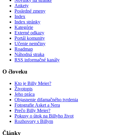
Novinky na stránke
Ankety
Posledné zmeny
Index
Index stránky
Kategórie
Externé odkazy
Portál komunity
Učenie nemčiny
Roadmap
Náhodná straka
RSS informačné kanály
O človeku
Kto je Billy Meier?
Životopis
Jeho práca
Objasnenie difamačného tvrdenia
Fotografie Asket a Nera
Prečo Billy Meier?
Pokusy o útok na Billyho život
Rozhovory s Billym
Články