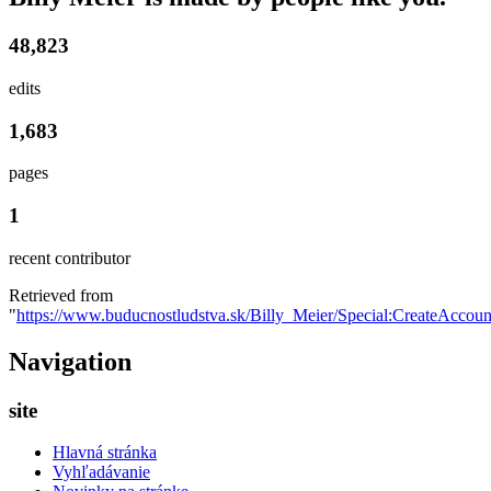
48,823
edits
1,683
pages
1
recent contributor
Retrieved from
"
https://www.buducnostludstva.sk/Billy_Meier/Special:CreateAccoun
Navigation
site
Hlavná stránka
Vyhľadávanie